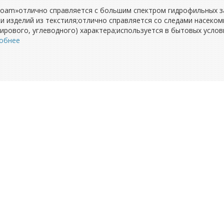
Foam»отлично справляется с большим спектром гидрофильных заг
тки изделий из текстиля;отлично справляется со следами насеко
жирового, углеводного) характера;используется в бытовых усло
обнее