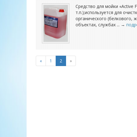
Средство для мойки «Active 
т.п.);используется для очис
органического (белкового, 
объектах, службах ... →
подр
«
1
2
»