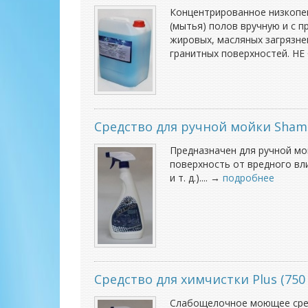
Концентрированное низкопен
(мытья) полов вручную и с 
жировых, масляных загрязнен
гранитных поверхностей. НЕ
Средство для ручной мойки Shamp
Предназначен для ручной мо
поверхность от вредного вл
и т. д.).... →
подробнее
Средство для химчистки Plus (750
Слабощелочное моющее средс