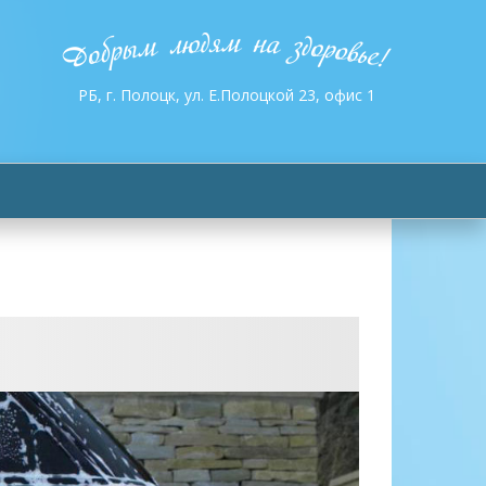
РБ, г. Полоцк, ул. Е.Полоцкой 23, офис 1