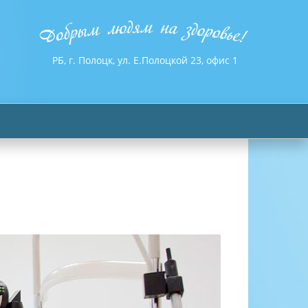
РБ, г. Полоцк, ул. Е.Полоцкой 23, офис 1